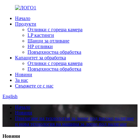
Начало
Продукти
Отливки с гореща камера
LP кастинги
Щанци за отливане
HP отливки
Повърхностна обработка
Капацитет за обработка
Отливки с гореща камера
Повърхностна обработка
Новини
За нас
Свържете се с нас
English
Начало
Новини
Прилагане на технология за леене под високо налягане
и нова технология на машина за леене под налягане
Новини