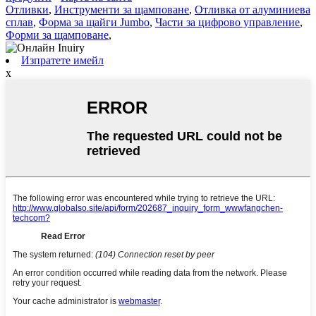
Отливки
,
Инструменти за щамповане
,
Отливка от алуминиева
сплав
,
Форма за щайги Jumbo
,
Части за цифрово управление
,
Форми за щамповане
,
Изпратете имейл
x