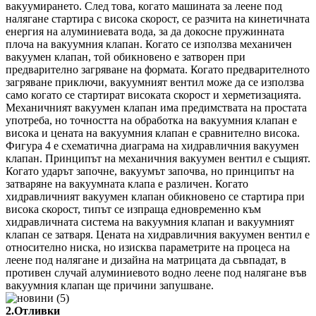
вакуумирането. След това, когато машината за леене под
налягане стартира с висока скорост, се разчита на кинетичната
енергия на алуминиевата вода, за да докосне пружинната
плоча на вакуумния клапан. Когато се използва механичен
вакуумен клапан, той обикновено е затворен при
предварително загряване на формата. Когато предварителното
загряване приключи, вакуумният вентил може да се използва
само когато се стартират високата скорост и херметизацията.
Механичният вакуумен клапан има предимствата на простата
употреба, но точността на обработка на вакуумния клапан е
висока и цената на вакуумния клапан е сравнително висока.
Фигура 4 е схематична диаграма на хидравличния вакуумен
клапан. Принципът на механичния вакуумен вентил е същият.
Когато ударът започне, вакуумът започва, но принципът на
затваряне на вакуумната клапа е различен. Когато
хидравличният вакуумен клапан обикновено се стартира при
висока скорост, типът се изпраща едновременно към
хидравличната система на вакуумния клапан и вакуумният
клапан се затваря. Цената на хидравличния вакуумен вентил е
относително ниска, но изисква параметрите на процеса на
леене под налягане и дизайна на матрицата да съвпадат, в
противен случай алуминиевото водно леене под налягане във
вакуумния клапан ще причини запушване.
2.Отливки