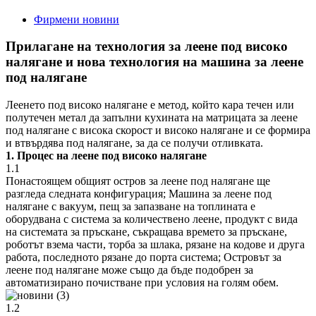
Фирмени новини
Прилагане на технология за леене под високо
налягане и нова технология на машина за леене
под налягане
Леенето под високо налягане е метод, който кара течен или
полутечен метал да запълни кухината на матрицата за леене
под налягане с висока скорост и високо налягане и се формира
и втвърдява под налягане, за да се получи отливката.
1. Процес на леене под високо налягане
1.1
Понастоящем общият остров за леене под налягане ще
разгледа следната конфигурация; Машина за леене под
налягане с вакуум, пещ за запазване на топлината е
оборудвана с система за количествено леене, продукт с вида
на системата за пръскане, съкращава времето за пръскане,
роботът взема части, торба за шлака, рязане на кодове и друга
работа, последното рязане до порта система; Островът за
леене под налягане може също да бъде подобрен за
автоматизирано почистване при условия на голям обем.
1.2