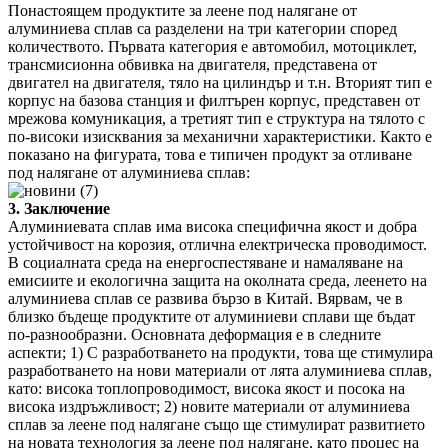
Понастоящем продуктите за леене под налягане от
алуминиева сплав са разделени на три категории според
количеството. Първата категория е автомобил, мотоциклет,
трансмисионна обвивка на двигателя, представена от
двигател на двигателя, тяло на цилиндър и т.н. Вторият тип е
корпус на базова станция и филтърен корпус, представен от
мрежова комуникация, а третият тип е структура на тялото с
по-високи изисквания за механични характеристики. Както е
показано на фигурата, това е типичен продукт за отливане
под налягане от алуминиева сплав:
3. Заключение
Алуминиевата сплав има висока специфична якост и добра
устойчивост на корозия, отлична електрическа проводимост.
В социалната среда на енергоспестяване и намаляване на
емисиите и екологична защита на околната среда, леенето на
алуминиева сплав се развива бързо в Китай. Вярвам, че в
близко бъдеще продуктите от алуминиеви сплави ще бъдат
по-разнообразни. Основната деформация е в следните
аспекти; 1) С разработването на продукти, това ще стимулира
разработването на нови материали от лята алуминиева сплав,
като: висока топлопроводимост, висока якост и посока на
висока издръжливост; 2) новите материали от алуминиева
сплав за леене под налягане също ще стимулират развитието
на новата технология за леене под налягане, като процес на