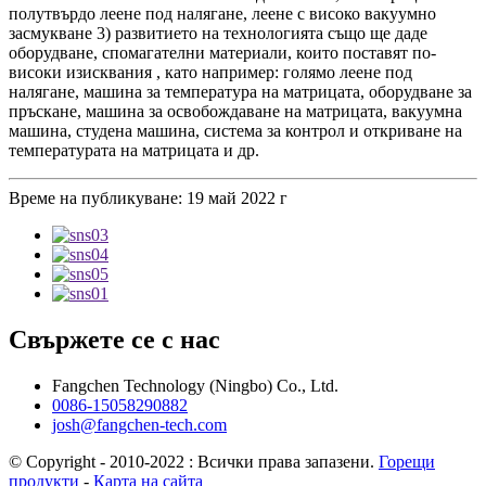
полутвърдо леене под налягане, леене с високо вакуумно
засмукване 3) развитието на технологията също ще даде
оборудване, спомагателни материали, които поставят по-
високи изисквания , като например: голямо леене под
налягане, машина за температура на матрицата, оборудване за
пръскане, машина за освобождаване на матрицата, вакуумна
машина, студена машина, система за контрол и откриване на
температурата на матрицата и др.
Време на публикуване: 19 май 2022 г
Свържете се с нас
Fangchen Technology (Ningbo) Co., Ltd.
0086-15058290882
josh@fangchen-tech.com
© Copyright - 2010-2022 : Всички права запазени.
Горещи
продукти
-
Карта на сайта