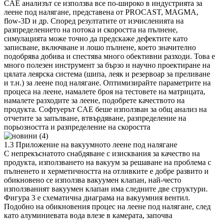
CAE анализът се използва все по-широко в индустрията за
леене под налягане, представена от PROCAST, MAGMA,
flow-3D и др. Според резултатите от изчисленията на
разпределението на потока и скоростта на пълнене,
симулацията може точно да предскаже дефектите като
записване, включване и лошо пълнене, което значително
подобрява добива и спестява много обективни разходи. Това е
много полезен инструмент за бързо и научно проектиране на
цялата леярска система (шипа, леяк и резервоар за преливане
и т.н.) за леене под налягане. Оптимизирайте параметрите на
процеса на леене, намалете броя на тестовете на матрицата,
намалете разходите за леене, подобрете качеството на
продукта. Софтуерът CAE беше използван за общ анализ на
отчетите за запълване, втвърдяване, разпределение на
порьозността и разпределение на скоростта
1.3 Приложение на вакуумното леене под налягане
С непрекъснатото снабдяване с изисквания за качество на
продукта, използването на вакуум за решаване на проблема с
пълненето и херметичността на отливките е добре развито и
обикновено се използва вакуумен клапан, най-често
използваният вакуумен клапан има следните две структури.
Фигура 3 е схематична диаграма на вакуумния вентил.
Подобно на обикновения процес на леене под налягане, след
като алуминиевата вода влезе в камерата, започва