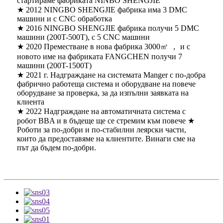
стартираме фабриката NINBO SHENGJIE
★ 2012 NINGBO SHENGJIE фабрика има 3 DMC
машини и с CNC обработка
★ 2016 NINGBO SHENGJIE фабрика получи 5 DMC
машини (200T-500T), с 5 CNC машини
★ 2020 Преместване в нова фабрика 3000㎡ ， и с
новото име на фабриката FANGCHEN получи 7
машини (200T-1500T)
★ 2021 г. Надграждане на системата Manger с по-добра
фабрично работеща система и оборудване на повече
оборудване за проверка, за да изпълни заявката на
клиента
★ 2022 Надграждане на автоматичната система с
робот BBA и в бъдеще ще се стремим към повече ★
Роботи за по-добри и по-стабилни леярски части,
които да предоставяме на клиентите. Винаги сме на
път да бъдем по-добри.