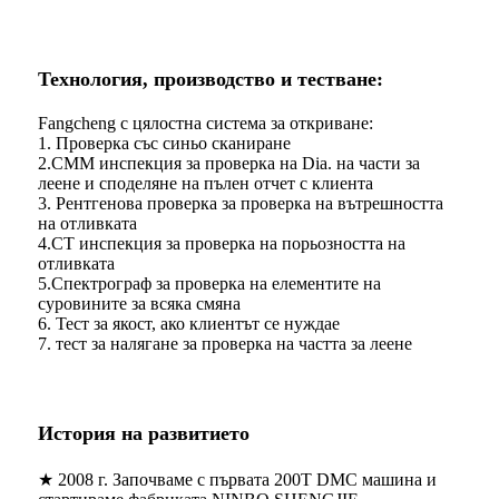
Технология, производство и тестване:
Fangcheng с цялостна система за откриване:
1. Проверка със синьо сканиране
2.CMM инспекция за проверка на Dia. на части за
леене и споделяне на пълен отчет с клиента
3. Рентгенова проверка за проверка на вътрешността
на отливката
4.CT инспекция за проверка на порьозността на
отливката
5.Спектрограф за проверка на елементите на
суровините за всяка смяна
6. Тест за якост, ако клиентът се нуждае
7. тест за налягане за проверка на частта за леене
История на развитието
★ 2008 г. Започваме с първата 200T DMC машина и