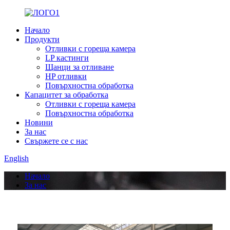
Начало
Продукти
Отливки с гореща камера
LP кастинги
Щанци за отливане
HP отливки
Повърхностна обработка
Капацитет за обработка
Отливки с гореща камера
Повърхностна обработка
Новини
За нас
Свържете се с нас
English
Начало
За нас