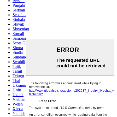
Persian
Punjabi
Serbian
Sesotho
Sinhala
Slovak
Slovenian
Somali
Samoan
Scots Gaelic
Shona
Sindhi
Sundanese
Swahili
Tajik
Tamil
Telugu
Thai
Ukrainian
Urdu
Uzbek
Vietnamese
Welsh
Xhosa
Yiddish