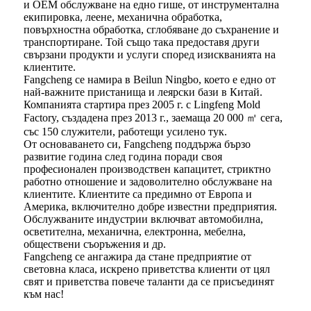
и OEM обслужване на едно гише, от инструментална
екипировка, леене, механична обработка,
повърхностна обработка, сглобяване до съхранение и
транспортиране. Той също така предоставя други
свързани продукти и услуги според изискванията на
клиентите.
Fangcheng се намира в Beilun Ningbo, което е едно от
най-важните пристанища и леярски бази в Китай.
Компанията стартира през 2005 г. с Lingfeng Mold
Factory, създадена през 2013 г., заемаща 20 000 ㎡ сега,
със 150 служители, работещи усилено тук.
От основаването си, Fangcheng поддържа бързо
развитие година след година поради своя
професионален производствен капацитет, стриктно
работно отношение и задоволително обслужване на
клиентите. Клиентите са предимно от Европа и
Америка, включително добре известни предприятия.
Обслужваните индустрии включват автомобилна,
осветителна, механична, електронна, мебелна,
обществени съоръжения и др.
Fangcheng се ангажира да стане предприятие от
световна класа, искрено приветства клиенти от цял ​​
свят и приветства повече таланти да се присъединят
към нас!